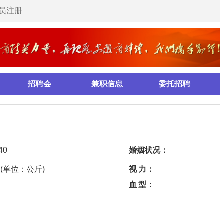
服务热线：
兼职信息
委托招聘
培训拓展
管理咨询
婚姻状况：
视 力：
血 型：
专 业：
机械电子工程/机电一体化