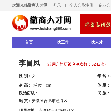
欢迎光临徽商人才网
登录
|
个人会员注册
企业会员注册
首页
找工作
找人才
招聘会
李昌凤
(该用户简历被浏览次数：5242次)
性 别：
女
年 龄：
40
身 高：
(单位：cm)
体 重：
(单位：公斤)
政治面貌：
民 族：
籍 贯：
安徽省合肥市瑶海区
现居住地：
安徽省合肥市包河区
学 历：
大专
毕业院校：
(年毕业)
个人联系信息