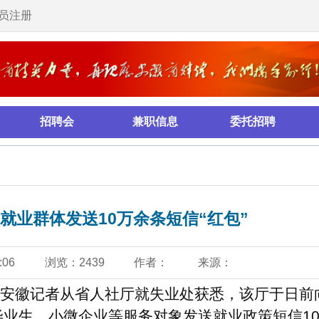
服务热线：
兼职信息
委托招聘
培训拓展
管理咨询
10万余条短信“红包”
39
作者：
来源：
人社厅就失业处获悉，该厅于日前向全省
会员注
等服务对象发送就业政策短信10.39万
生、赴小微企业就业的高校毕业生、高校
累计覆盖9.59万人和0.8万户小微企