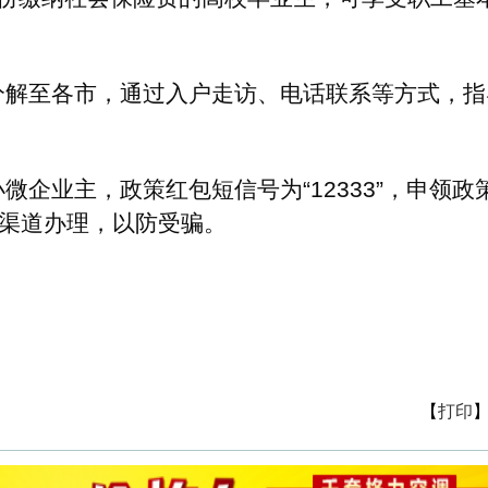
【
打印
】【
关闭
】
告服务
-
人才招聘
-
商务合作
-
在线留言
-
曝 光 台
-
申请链接
-
联系我们
ng360.com All Rights 版权所有：徽商人才网
皖ICP备14000866号
皖公网安备 34010302000484号