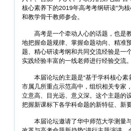
地把握命题规律、掌握命题动向、精准预判命题内容，
题、精心研读考纲和共同交流经验是一个重要抓手。本
实践经验丰富的一线老师进行经验交流。
本届论坛的主题是“基于学科核心素养下的2019年
市属几所重点示范高中，组织相关专家，召开专题会议
立意高、目光远、意义深。这个主题的设置，将促进教育
把握新课标下各学科命题的新特征、新要求、新趋势。
本届论坛邀请了华中师范大学测量与评价研究中心主
改革与高考命题新趋势”进行主题演讲。合肥新四中校
中重塑学校的文化图腾”专题报告。
“百鸣名校校长论坛”自2013年首次举办以来，已连
教育、关注改革、推动校际合作交流与发展”为宗旨，
点问题，吸引和汇集了省内一大批高中名校、名师精英
牌。论坛也成为学校管理、课堂改革、高考改革等热点
为主办单位，不断扩大论坛的内涵和实效，精心谋划主
识，致力于为师生提供最优质的教与学的资源和服务。