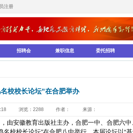
服务热线：
兼职信息
委托招聘
培训拓展
管理咨询
坛”在合肥举办
88
作者：
来源：
教育出版社主办，合肥一中、合肥六中、合肥
会员注
”在合肥八中举行。本届论坛以“基于学科
了全省100多所高中学校的400多名校领导
的重要内容。在新课标形势下，如何更好