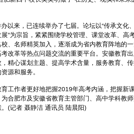
把握2019年高考内涵，把握新课标下
徽省教育主管部门、高中学科教师提供助
 通讯员 陆晨阳)
【
打印
】【
关闭
】
告服务
-
人才招聘
-
商务合作
-
在线留言
-
曝 光 台
-
申请链接
-
联系我们
ng360.com All Rights 版权所有：徽商人才网
皖ICP备14000866号
皖公网安备 34010302000484号